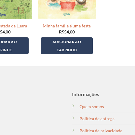
entada da Luara
Minha família é uma festa
54,00
R$
54,00
IONAR AO
ADICIONAR AO
RRINHO
CARRINHO
Informações
Quem somos
Política de entrega
Política de privacidade