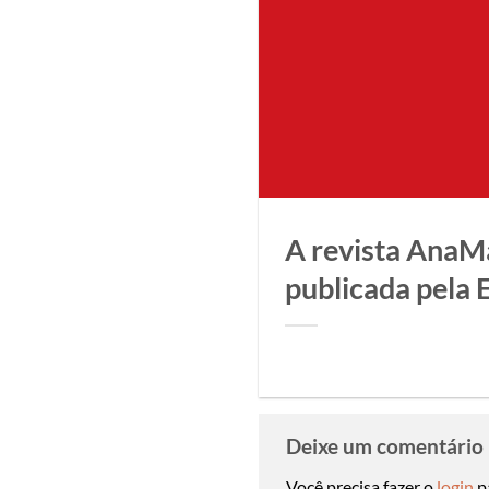
A revista AnaMa
publicada pela E
Deixe um comentário
Você precisa fazer o
login
p