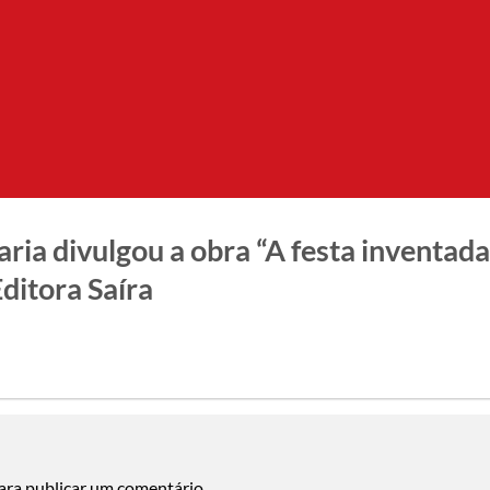
ria divulgou a obra “A festa inventada
ditora Saíra
ara publicar um comentário.