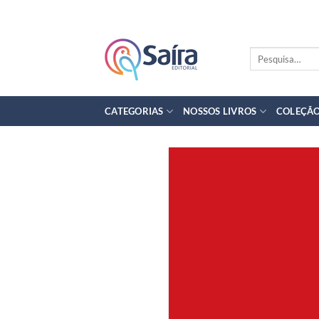
Skip
to
content
Pesquisar
por:
CATEGORIAS
NOSSOS LIVROS
COLEÇÃO