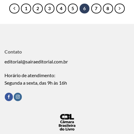
1
2
3
4
5
6
7
8
Contato
editorial@sairaeditorial.com.br
Horário de atendimento:
Segunda a sexta, das 9h às 16h