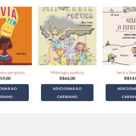
 uma pergunta
Mitologia poética
Será o Ben
59,00
R$
66,00
R$
54,
IONAR AO
ADICIONAR AO
ADICION
RRINHO
CARRINHO
CARRI