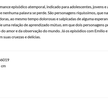
mance episódico atemporal, indicado para adolescentes, jovens e 
e nenhuma palavra se perde. São personagens riquíssimos, que n
doras, ao mesmo tempo dolorosas e salpicadas de alguma esperanç
 de uma relação de aprendizado mútuo, em que dois personagens p
o do amor e da observação do mundo. Já os episódios com Emílio 
 suas cruezas e delícias.
36019
5 cm