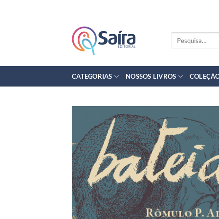
Skip
to
content
Pesquisar
por:
CATEGORIAS
NOSSOS LIVROS
COLEÇÃO