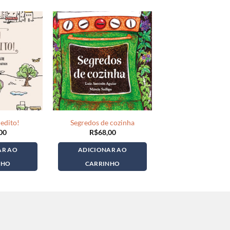
edito!
Segredos de cozinha
00
R$
68,00
AR AO
ADICIONAR AO
NHO
CARRINHO