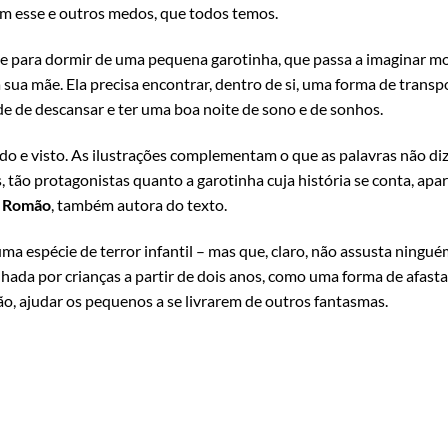
m esse e outros medos, que todos temos.
de para dormir de uma pequena garotinha, que passa a imaginar m
 sua mãe. Ela precisa encontrar, dentro de si, uma forma de trans
de de descansar e ter uma boa noite de sono e de sonhos.
lido e visto. As ilustrações complementam o que as palavras não di
 tão protagonistas quanto a garotinha cuja história se conta, apa
a Romão
, também autora do texto.
a espécie de terror infantil – mas que, claro, não assusta ninguém
hada por crianças a partir de dois anos, como uma forma de afast
ão, ajudar os pequenos a se livrarem de outros fantasmas.