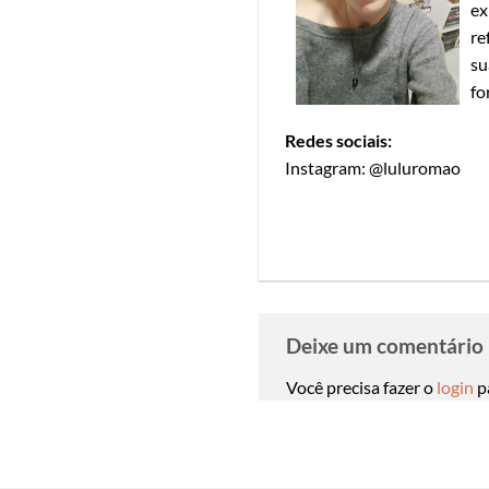
ex
re
su
fo
Redes sociais:
Instagram: @luluromao
Deixe um comentário
Você precisa fazer o
login
p