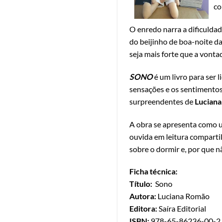
co
O enredo narra a dificulda
do beijinho de boa-noite da
seja mais forte que a vonta
SONO
é um livro para ser 
sensações e os sentimentos,
surpreendentes de
Lucian
A obra se apresenta como um
ouvida em leitura compartil
sobre o dormir e, por que n
Ficha técnica:
T
í
tulo:
Sono
Autora:
Luciana Romão
Editora
:
Saíra Editorial
ISBN:
978-65-86236-00-2