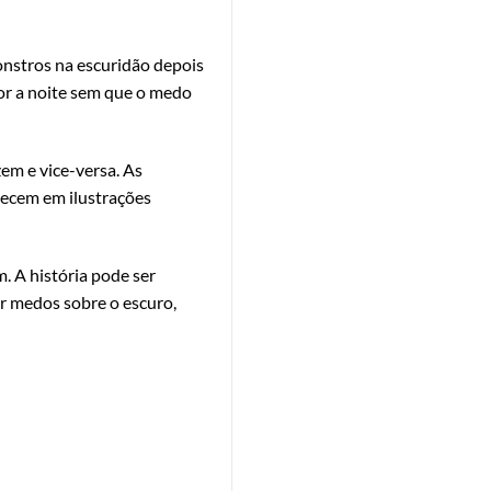
onstros na escuridão depois
por a noite sem que o medo
zem e vice-versa. As
recem em ilustrações
. A história pode ser
ar medos sobre o escuro,