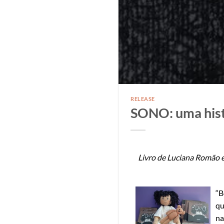
RELEASE
SONO: uma hist
Livro de Luciana Romão e
“B
qu
na