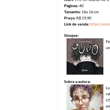
Páginas:
40
Tamanho:
16x 16 cm
Preço:
R$ 19,90
Link de venda:
https://am
Sinopse:
Fe
um
Sobre a autora:
Lu
ra
US
em